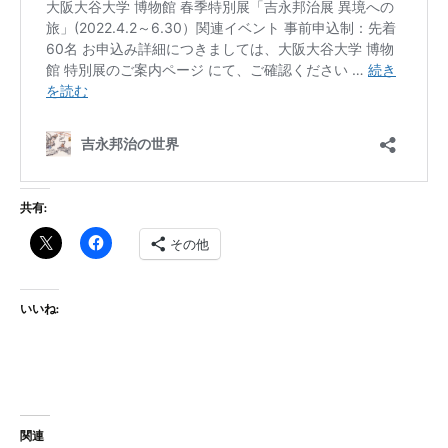
共有:
その他
いいね:
関連