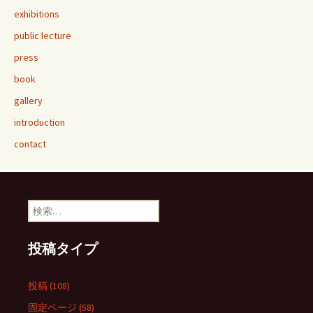
ビ
exhibitions
public lecture
ゲ
press
book
ー
gallery
introduction
シ
contact
ョ
検
索:
ン
投稿タイプ
投稿 (108)
固定ページ (58)