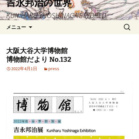
吉永邦治の世界
ン
KUNIHARU YHOSHINAGA'S WORLD
テ
ン
検
メニュー
ツ
索:
へ
ス
大阪大谷大学博物館
キ
博物館だより No.132
ッ
プ
2022年4月1日
press