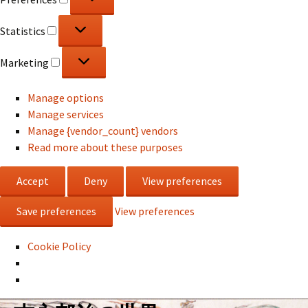
Statistics
Statistics
Marketing
Marketing
Manage options
Manage services
Manage {vendor_count} vendors
Read more about these purposes
Accept
Deny
View preferences
Save preferences
View preferences
Cookie Policy
コ