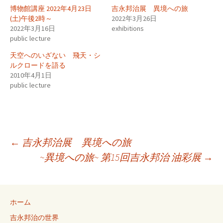
博物館講座 2022年4月23日
吉永邦治展 異境への旅
(土)午後2時～
2022年3月26日
2022年3月16日
exhibitions
public lecture
天空へのいざない 飛天・シ
ルクロードを語る
2010年4月1日
public lecture
投
←
吉永邦治展 異境への旅
~異境への旅~ 第15回吉永邦治 油彩展
→
稿
ナ
ホーム
吉永邦治の世界