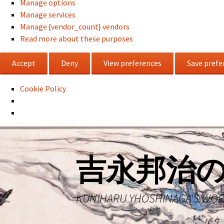
Manage options
Manage services
Manage {vendor_count} vendors
Read more about these purposes
Accept
Deny
View preferences
Save prefe
Cookie Policy
コ
ン
テ
吉永邦治
ン
ツ
へ
KUNIHARU YHOSHINAGA'S WO
ス
キ