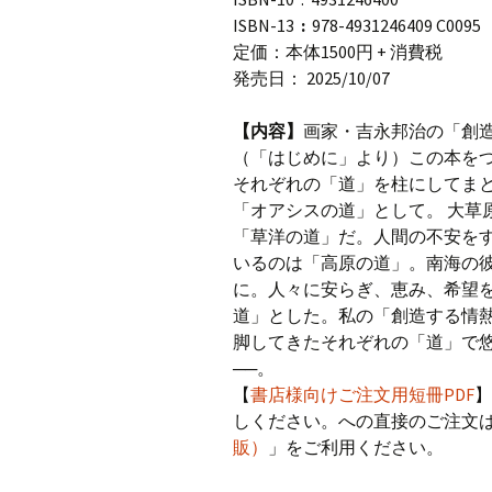
ISBN-13
‏ : ‎
978-4931246409 C0095
定価：本体1500円 + 消費税
発売日： 2025/10/07
【内容】
画家・吉永邦治の「創
（「はじめに」より）この本を
それぞれの「道」を柱にしてま
「オアシスの道」として。 大草
「草洋の道」だ。人間の不安を
いるのは「高原の道」。南海の
に。人々に安らぎ、恵み、希望
道」とした。私の「創造する情
脚してきたそれぞれの「道」で
──。
【
書店様向けご注文用短冊PDF
】
しください。への直接のご注文は
販）
」をご利用ください。