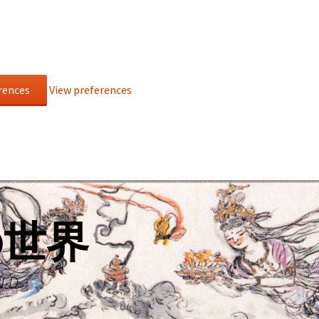
rences
View preferences
の世界
RLD