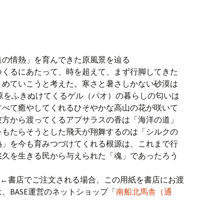
造の情熱」を育んできた原風景を辿る
つくるにあたって、時を超えて、まず行脚してきた
とめていこうと考えた。寒さと暑さしかない砂漠は
原をふきぬけてくるゲル（パオ）の暮らしの匂いは
すべて癒やしてくれるひそやかな高山の花が咲いて
彼方から渡ってくるアプサラスの香は「海洋の道」
をもたらそうとした飛天が翔舞するのは「シルクの
熱」を今も育みつづけてくれる根源は、これまで行
悠久を生きる民から与えられた「魂」であったろう
←書店でご注文される場合、この用紙を書店にお渡
、BASE運営のネットショップ「
南船北馬舎（通