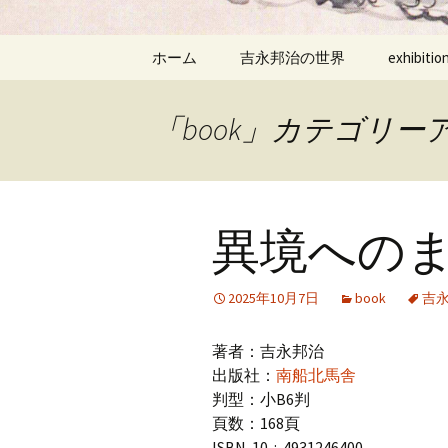
ッ
プ
ホーム
吉永邦治の世界
exhibitio
「book」カテゴリー
異境への
2025年10月7日
book
吉
著者：吉永邦治
出版社：
南船北馬舎
判型：小B6判
頁数：168頁
ISBN-10 ‏ : ‎ 4931246400