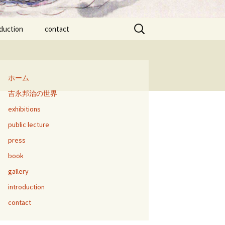
検
oduction
contact
索:
ホーム
吉永邦治の世界
exhibitions
public lecture
press
book
gallery
introduction
contact