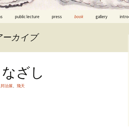
ns
public lecture
press
book
gallery
intr
アーカイブ
まなざし
永邦治展
、
飛天