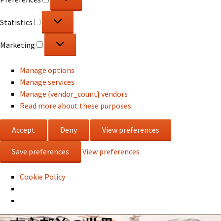
Statistics
Statistics
Marketing
Marketing
Manage options
Manage services
Manage {vendor_count} vendors
Read more about these purposes
Accept
Deny
View preferences
Save preferences
View preferences
Cookie Policy
コ