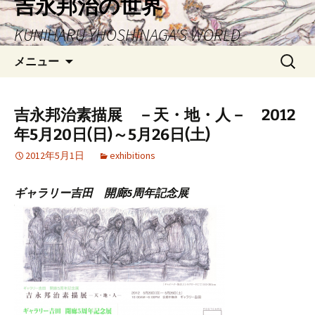
吉永邦治の世界
ン
KUNIHARU YHOSHINAGA'S WORLD
テ
ン
検
メニュー
ツ
索:
へ
ス
吉永邦治素描展 －天・地・人－ 2012
キ
年5月20日(日)～5月26日(土)
ッ
プ
2012年5月1日
exhibitions
ギャラリー吉田 開廊5周年記念展