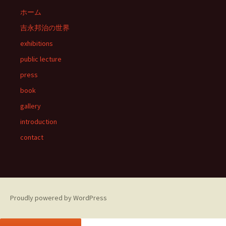
ホーム
吉永邦治の世界
exhibitions
public lecture
press
book
gallery
introduction
contact
Proudly powered by WordPress