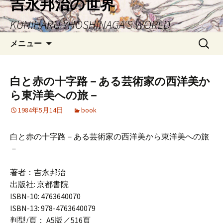
吉永邦治の世界
ン
KUNIHARU YHOSHINAGA'S WORLD
テ
ン
検
メニュー
ツ
索:
へ
ス
白と赤の十字路－ある芸術家の西洋美か
キ
ら東洋美への旅－
ッ
プ
1984年5月14日
book
白と赤の十字路－ある芸術家の西洋美から東洋美への旅
－
著者：吉永邦治
出版社: 京都書院
ISBN-10: 4763640070
ISBN-13: 978-4763640079
判型/頁： A5版／516頁