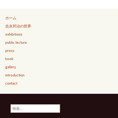
ホーム
吉永邦治の世界
exhibitions
public lecture
press
book
gallery
introduction
contact
検
索: