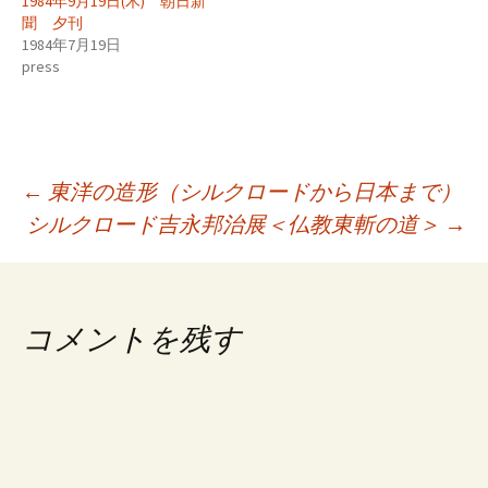
1984年9月19日(木) 朝日新
聞 夕刊
1984年7月19日
press
投
←
東洋の造形（シルクロードから日本まで）
シルクロード吉永邦治展＜仏教東斬の道＞
→
稿
ナ
コメントを残す
ビ
ゲ