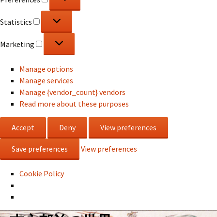
Statistics
Statistics
Marketing
Marketing
Manage options
Manage services
Manage {vendor_count} vendors
Read more about these purposes
Accept
Deny
View preferences
Save preferences
View preferences
Cookie Policy
コ