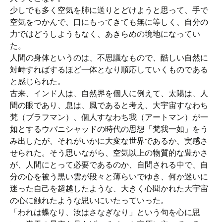
少しでも多く空気を肺に送りとどけようと思って、手で
空気をつかんで、口にもってきても無に等しく、自分の
力ではどうしようもなく、あきらめの境地になってい
た。
人間の身体というのは、不思議なもので、酷しい自然に
対峙すればするほど一体となり順応していくものである
と感じられた。
古来、インド人は、自然界を個人に例えて、太陽は、人
間の眼であり、息は、風であると考え、大宇宙すなわち
梵（ブラフマン）、個人すなわち我（アートマン）が一
如とするウパニシャッドの時代の思想「梵我一如」をう
み出したが、それがいかに大変な世界であるか、実感さ
せられた。そう思いながら、空気以上の物質的な豊かさ
が、人間にとって必要であるのか、自問される中で、自
分の心を被う黒い雲が段々と薄らいでゆき、何か迷いに
迷った自己を超越したような、大きく心聞かれた大宇宙
の心に触れたような思いにいたっていった。
「われは蝶なり、汝はさなぎなり」という句を心に思