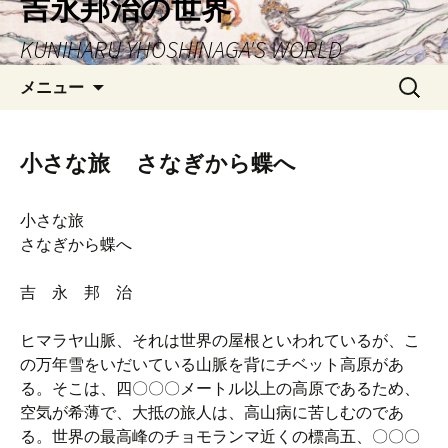
吉永邦治の世界
ン
KUNIHARU YHOSHINAGA'S WORLD
テ
ン
検
メニュー
ツ
索:
へ
ス
小さな旅 さなぎから蝶へ
キ
ッ
プ
小さな旅
さなぎから蝶へ
吉 永 邦 治
ヒマラヤ山脈、それは世界の屋根といわれているが、こ
の万年雪をいだいている山脈を背にチベット高原があ
る。そこは、四〇〇〇メートル以上の高原であるため、
空気が希薄で、大抵の旅人は、高山病に苦しむのであ
る。世界の最高峰のチョモランマ近くの標高五、〇〇〇