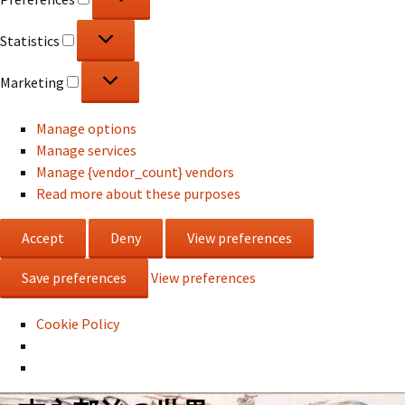
Statistics
Statistics
Marketing
Marketing
Manage options
Manage services
Manage {vendor_count} vendors
Read more about these purposes
Accept
Deny
View preferences
Save preferences
View preferences
Cookie Policy
コ