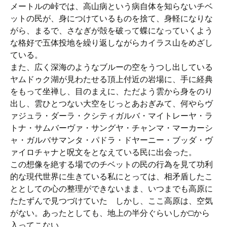
メートルの峠では、高山病という病自体を知らないチベ
ットの民が、身につけているものを捨て、身軽になりな
がら、まるで、さなぎが殻を破って蝶になっていくよう
な格好で五体投地を繰り返しながらカイラス山をめざし
ている。
また、広く深海のようなブルーの空をうつし出している
ヤムドゥク湖が見わたせる頂上付近の岩場に、手に経典
をもって坐禅し、目のまえに、ただよう雲から身をのり
出し、雲ひとつない大空をじっとあおぎみて、何やらヴ
ァジュラ・ダーラ・クシティガルバ・マイトレーヤ・ラ
トナ・サムバーヴァ・サングヤ・チャンマ・マーカーシ
ャ・ガルバサマンタ・パドラ・ドヤーニー・ブッダ・ヴ
ァイロチャナと呪文をとなえている民に出会った。
この想像を絶する場でのチベットの民の行為を見て功利
的な現代世界に生きている私にとっては、相矛盾したこ
ととしての心の整理ができないまま、いつまでも高原に
たたずんで見つづけていた しかし、ここ高原は、空気
がない。あったとしても、地上の半分ぐらいしか□から
入ってこない。