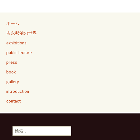
ホーム
吉永邦治の世界
exhibitions
public lecture
press
book
gallery
introduction
contact
検
索: