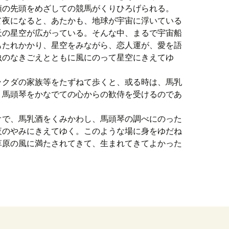
頭の先頭をめざしての競馬がくりひろげられる。
て夜になると、あたかも、地球が宇宙に浮いている
天の星空が広がっている。そんな中、まるで宇宙船
もたれかかり、星空をみながら、恋人運が、愛を語
虫のなきごえとともに風にのって星空にきえてゆ
ラクダの家族等をたずねて歩くと、或る時は、馬乳
、馬頭琴をかなでての心からの歓侍を受けるのであ
オで、馬乳酒をくみかわし、馬頭琴の調べにのった
夜のやみにきえてゆく。このような場に身をゆだね
草原の風に満たされてきて、生まれてきてよかった