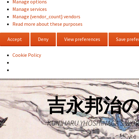
Manage options
Manage services
Manage {vendor_count} vendors
Read more about these purposes
Accept
Deny
View preferences
Save prefe
Cookie Policy
コ
ン
テ
吉永邦治
ン
ツ
へ
KUNIHARU YHOSHINAGA'S WO
ス
キ