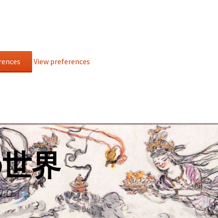
rences
View preferences
の世界
RLD