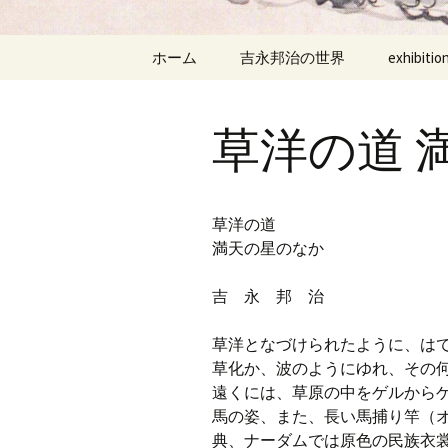
ッ
プ
ホーム
吉永邦治の世界
exhibitio
草洋の道 
草洋の道
満天の星のなか
吉 永 邦 治
草洋となづけられたように、は
草化か、波のようにゆれ、その
遠くには、草原の中をゲルから
馬の姿、また、長い馬捕り竿（
典、ナーダムでは原色の民族衣