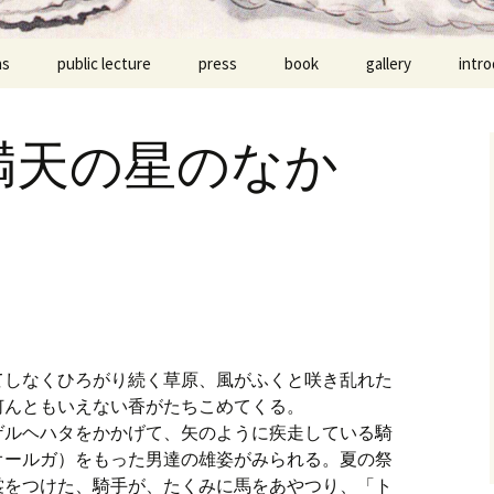
ns
public lecture
press
book
gallery
intr
満天の星のなか
てしなくひろがり続く草原、風がふくと咲き乱れた
何んともいえない香がたちこめてくる。
ゲルヘハタをかかげて、矢のように疾走している騎
オールガ）をもった男達の雄姿がみられる。夏の祭
裳をつけた、騎手が、たくみに馬をあやつり、「ト