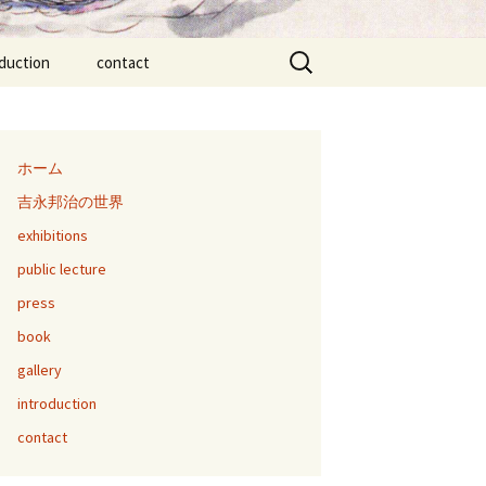
検
oduction
contact
索:
ホーム
吉永邦治の世界
exhibitions
public lecture
press
book
gallery
introduction
contact