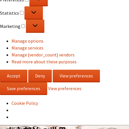
Statistics
Statistics
Marketing
Marketing
Manage options
Manage services
Manage {vendor_count} vendors
Read more about these purposes
Accept
Deny
View preferences
Save preferences
View preferences
Cookie Policy
コ