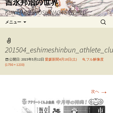
吉永邦治の世界
ン
KUNIHARU YHOSHINAGA'S WORLD
テ
ン
検
メニュー
ツ
索:
へ
ス
キ
201504_eshimeshinbun_athlete_cl
ッ
プ
公開日:
2015年5月12日
愛媛新聞4月18日(土)
フル解像度
(1750 × 1233)
→
次へ