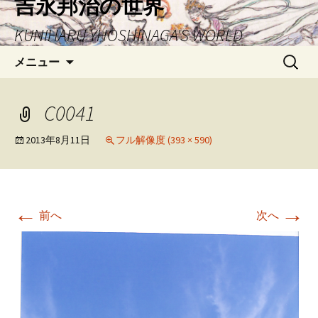
吉永邦治の世界
ン
KUNIHARU YHOSHINAGA'S WORLD
テ
ン
検
メニュー
ツ
索:
へ
ス
C0041
キ
ッ
2013年8月11日
フル解像度 (393 × 590)
プ
←
→
前へ
次へ