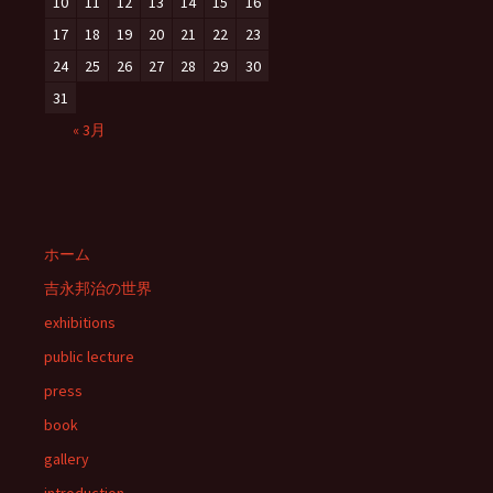
10
11
12
13
14
15
16
17
18
19
20
21
22
23
24
25
26
27
28
29
30
31
« 3月
ホーム
吉永邦治の世界
exhibitions
public lecture
press
book
gallery
introduction