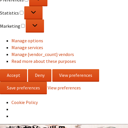
Statistics
Statistics
Marketing
Marketing
Manage options
Manage services
Manage {vendor_count} vendors
Read more about these purposes
Accept
Deny
View preferences
Save preferences
View preferences
Cookie Policy
コ